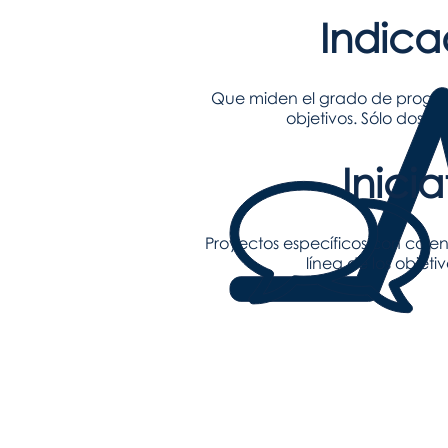
Indica
Que miden el grado de progres
objetivos. Sólo dos o
Inicia
Proyectos específicos con calen
línea de los objeti