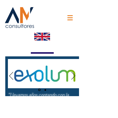
“Llevamos años contando con la
colaboración de AM Consultores
siempre con magníficos resultados.