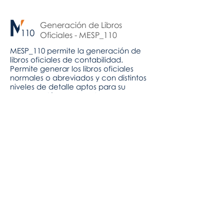
Generación de Libros
Oficiales - MESP_110
MESP_110 permite la generación de
libros oficiales de contabilidad.
Permite generar los libros oficiales
normales o abreviados y con distintos
niveles de detalle aptos para su
presentación en el Registro.
Requiere: ContaPlus o MESP Bridge
Incluido MESP Premium y MESP Bridge
- Disponible en MESP: 200€
Descargar Modelo
Generación de Memoria
para CCAA - MESP_140
MESP_140 Obtención de la Memoria
para Cuentas Anuales. Define bloques
de información financiera a incluir en
la Memoria Anual, y rellena