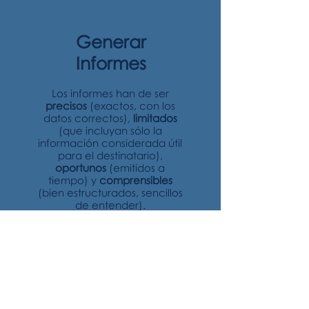
Generar
Informes
Los informes han de ser
precisos
(exactos, con los
datos correctos),
limitados
(que incluyan sólo la
información considerada útil
para el destinatario),
oportunos
(emitidos a
tiempo) y
comprensibles
(bien estructurados, sencillos
de entender).
En AM Consultores nos
ponemos a tu lado para
generar los informes que
necesitas.
Leer más >