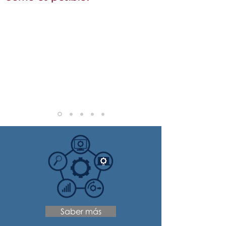
Desarrollos a medida
En AM Consultores estamos
especializados en el desarrollo de
aplicaciones a medida basadas en Excel.
Somos conscientes de la importancia que
tiene la calidad de la información para
una empresa y que ésta refleje lo más
fielmente posible la actividad de la
misma, por ello nos embarcamos de lleno
con nuestros clientes para el desarrollo de
la aplicación demandada.
Saber más